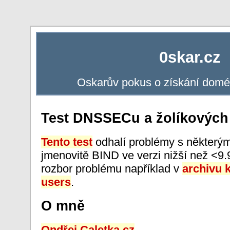
0skar.cz
Oskarův pokus o získání dom
Test DNSSECu a žolíkovýc
Tento test
odhalí problémy s některý
jmenovitě BIND ve verzi nižší než <9.
rozbor problému například v
archivu
users
.
O mně
Ondřej.Caletka.cz